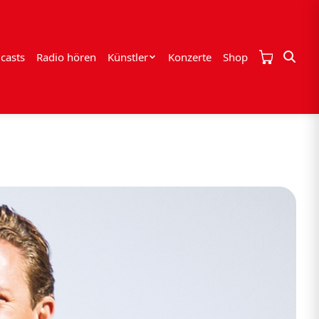
casts
Radio hören
Künstler
Konzerte
Shop