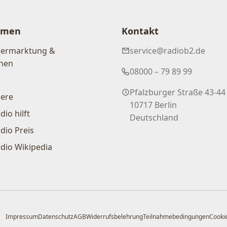
hmen
Kontakt
Vermarktung &
service@radiob2.de
nen
08000 – 79 89 99
Pfalzburger Straße 43-44
iere
10717 Berlin
dio hilft
Deutschland
dio Preis
dio Wikipedia
Impressum
Datenschutz
AGB
Widerrufsbelehrung
Teilnahmebedingungen
Cookie