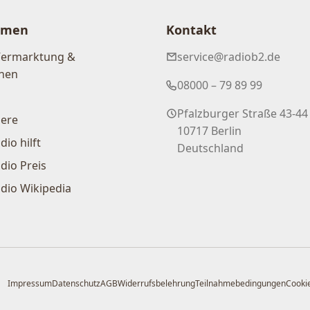
hmen
Kontakt
Vermarktung &
service@radiob2.de
nen
08000 – 79 89 99
Pfalzburger Straße 43-44
iere
10717 Berlin
dio hilft
Deutschland
dio Preis
dio Wikipedia
Impressum
Datenschutz
AGB
Widerrufsbelehrung
Teilnahmebedingungen
Cookie