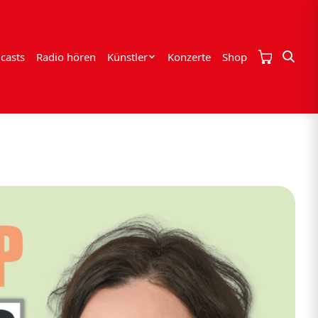
casts
Radio hören
Künstler
Konzerte
Shop