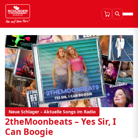
Neue Schlager – Aktuelle Songs im Radio
2theMoonbeats – Yes Sir, I
Can Boogie