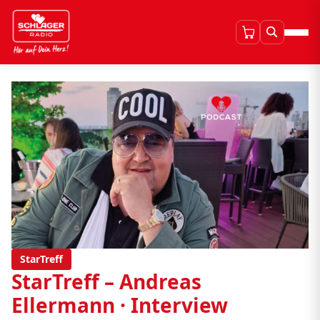
StarTreff
StarTreff – Andreas
Ellermann · Interview