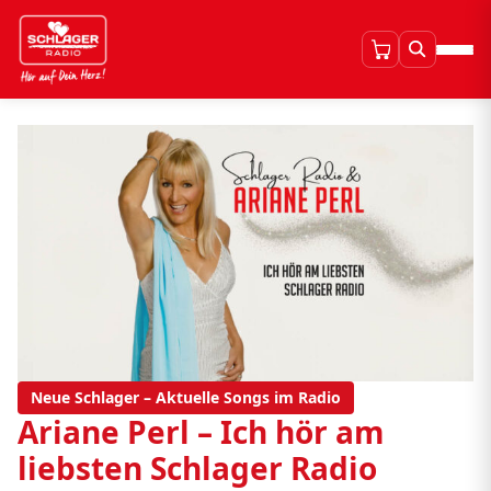
Neue Schlager – Aktuelle Songs im Radio
Ariane Perl – Ich hör am
liebsten Schlager Radio