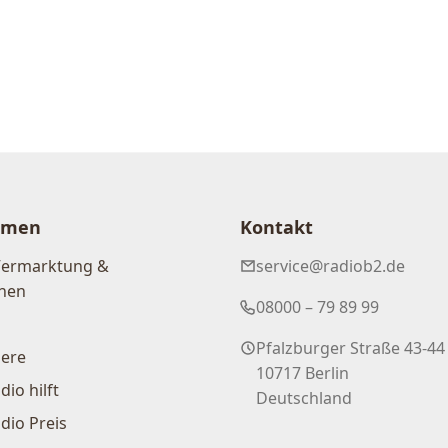
hmen
Kontakt
Vermarktung &
service@radiob2.de
nen
08000 – 79 89 99
Pfalzburger Straße 43-44
iere
10717 Berlin
dio hilft
Deutschland
dio Preis