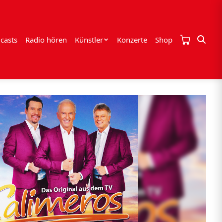
casts
Radio hören
Künstler
Konzerte
Shop