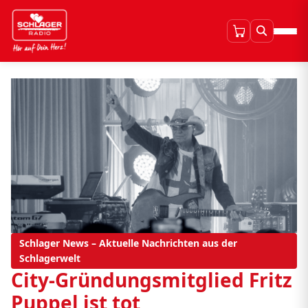
Schlager News – Aktuelle Nachrichten aus der
Schlagerwelt
City-Gründungsmitglied Fritz
Puppel ist tot