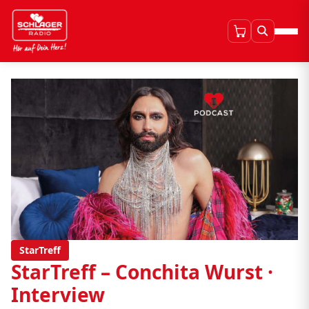
StarTreff
StarTreff – Conchita Wurst ·
Interview