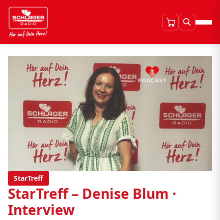
StarTreff
StarTreff – Denise Blum ·
Interview