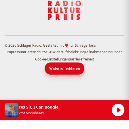
© 2026 Schlager Radio. Gestaltet mit
für Schlagerfans
Impressum
Datenschutz
AGB
Widerrufsbelehrung
Teilnahmebedingungen
Cookie-Einstellungen
Barrierefreiheit
Widerruf erklären
Yes Sir, I Can Boogie
2theMoonbeats