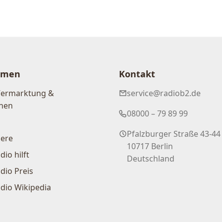
hmen
Kontakt
Vermarktung &
service@radiob2.de
nen
08000 – 79 89 99
Pfalzburger Straße 43-44
iere
10717 Berlin
dio hilft
Deutschland
dio Preis
dio Wikipedia