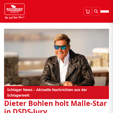
Schlager News – Aktuelle Nachrichten aus der
Schlagerwelt
Dieter Bohlen holt Malle-Star
in DSDS-Jury