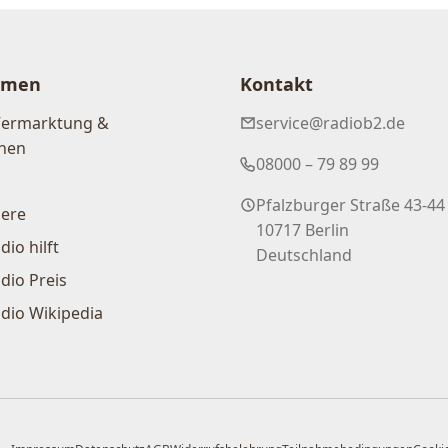
hmen
Kontakt
Vermarktung &
service@radiob2.de
nen
08000 – 79 89 99
Pfalzburger Straße 43-44
iere
10717 Berlin
dio hilft
Deutschland
dio Preis
dio Wikipedia