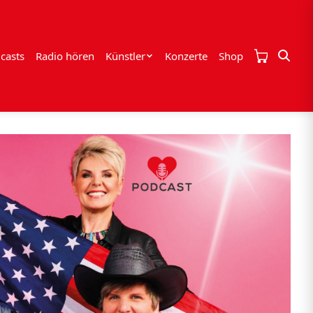
casts
Radio hören
Künstler
Konzerte
Shop