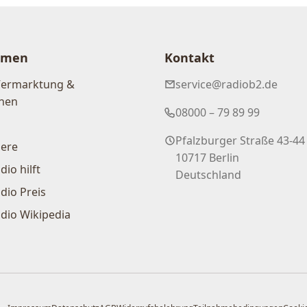
hmen
Kontakt
Vermarktung &
service@radiob2.de
nen
08000 – 79 89 99
Pfalzburger Straße 43-44
iere
10717 Berlin
dio hilft
Deutschland
dio Preis
dio Wikipedia