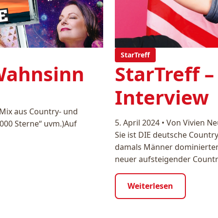
StarTreff
StarTreff –
 Wahnsinn
Interview
n Mix aus Country- und
5. April 2024
•
Von Vivien N
1000 Sterne“ uvm.)Auf
Sie ist DIE deutsche Country
damals Männer dominierten 
neuer aufsteigender Coun
Weiterlesen