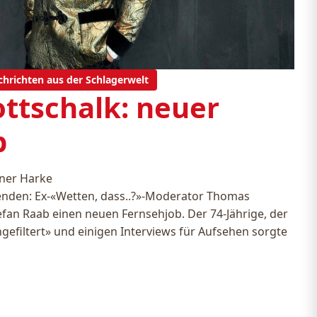
chrichten aus der Schlagerwelt
ttschalk: neuer
b
ner Harke
enden: Ex-«Wetten, dass..?»-Moderator Thomas
fan Raab einen neuen Fernsehjob. Der 74-Jährige, der
gefiltert» und einigen Interviews für Aufsehen sorgte