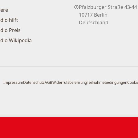
Pfalzburger Straße 43-44
iere
10717 Berlin
dio hilft
Deutschland
dio Preis
dio Wikipedia
Impressum
Datenschutz
AGB
Widerrufsbelehrung
Teilnahmebedingungen
Cookie