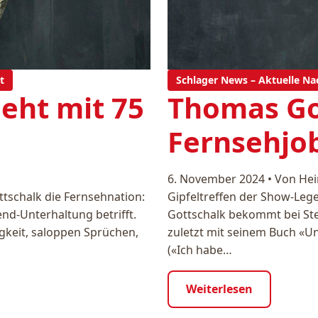
t
Schlager News – Aktuelle Na
eht mit 75
Thomas Go
Fernsehjo
6. November 2024
•
Von Hei
tschalk die Fernsehnation:
Gipfeltreffen der Show-Leg
nd-Unterhaltung betrifft.
Gottschalk bekommt bei Ste
igkeit, saloppen Sprüchen,
zuletzt mit seinem Buch «Un
(«Ich habe…
Weiterlesen