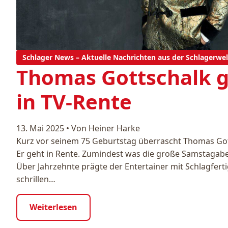
Schlager News – Aktuelle Nachrichten aus der Schlagerwel
Thomas Gottschalk g
in TV-Rente
13. Mai 2025
•
Von Heiner Harke
Kurz vor seinem 75 Geburtstag überrascht Thomas Got
Er geht in Rente. Zumindest was die große Samstagabe
Über Jahrzehnte prägte der Entertainer mit Schlagfert
schrillen…
Weiterlesen