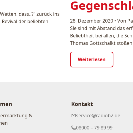
Gegenschl
„Wetten, dass..?“ zurück ins
28. Dezember 2020
•
Von Pa
Revival der beliebten
Sie sind mit Abstand das er
Beliebtheit bei allen, die 
Thomas Gottschalkt stoßen 
Weiterlesen
hmen
Kontakt
Vermarktung &
service@radiob2.de
nen
08000 – 79 89 99