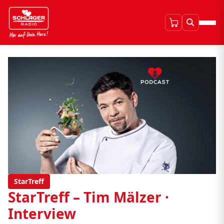
StarTreff
StarTreff – Tim Mälzer ·
Interview