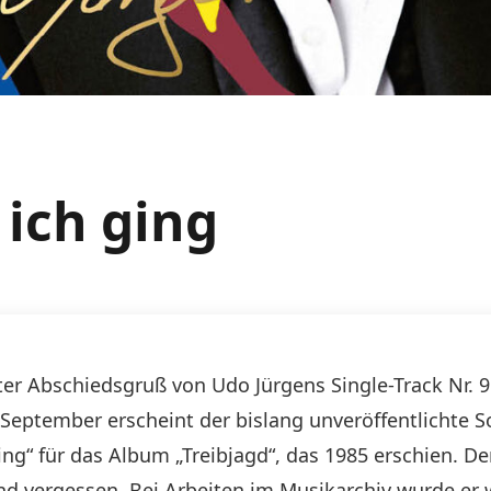
 ich ging
etzter Abschiedsgruß von Udo Jürgens Single-Track Nr.
 September erscheint der bislang unveröffentlichte So
ging“ für das Album „Treibjagd“, das 1985 erschien. 
nd vergessen. Bei Arbeiten im Musikarchiv wurde er 