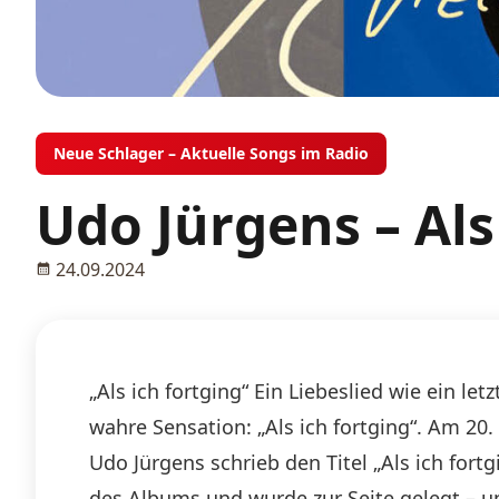
Neue Schlager – Aktuelle Songs im Radio
Udo Jürgens – Als
24.09.2024
„Als ich fortging“ Ein Liebeslied wie ein l
wahre Sensation: „Als ich fortging“. Am 20.
Udo Jürgens schrieb den Titel „Als ich fort
des Albums und wurde zur Seite gelegt – u