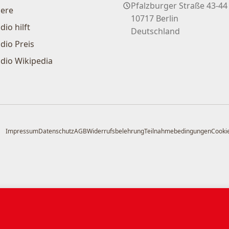
Pfalzburger Straße 43-44
iere
10717 Berlin
dio hilft
Deutschland
dio Preis
dio Wikipedia
Impressum
Datenschutz
AGB
Widerrufsbelehrung
Teilnahmebedingungen
Cookie