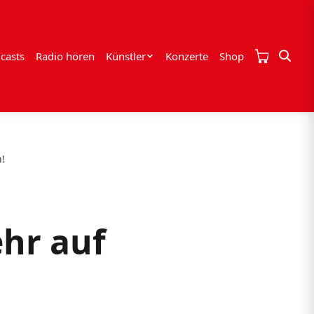
casts
Radio hören
Künstler
Konzerte
Shop
!
hr auf