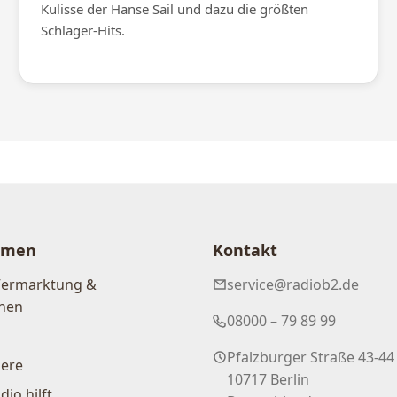
Kulisse der Hanse Sail und dazu die größten
Schlager-Hits.
hmen
Kontakt
Vermarktung &
service@radiob2.de
nen
08000 – 79 89 99
Pfalzburger Straße 43-44
iere
10717 Berlin
dio hilft