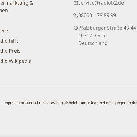
Vermarktung &
service@radiob2.de
nen
08000 – 79 89 99
Pfalzburger Straße 43-44
iere
10717 Berlin
dio hilft
Deutschland
dio Preis
dio Wikipedia
Impressum
Datenschutz
AGB
Widerrufsbelehrung
Teilnahmebedingungen
Cookie