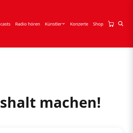
casts
Radio hören
Künstler
Konzerte
Shop
shalt machen!