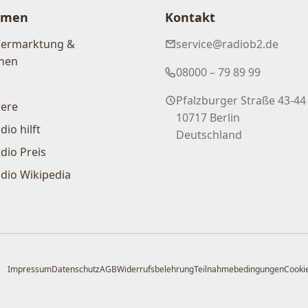
hmen
Kontakt
Vermarktung &
service@radiob2.de
nen
08000 – 79 89 99
Pfalzburger Straße 43-44
iere
10717 Berlin
dio hilft
Deutschland
dio Preis
dio Wikipedia
Impressum
Datenschutz
AGB
Widerrufsbelehrung
Teilnahmebedingungen
Cookie