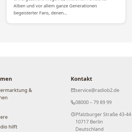
Alben und vor allem ganze Generationen
begeisterter Fans, denen...
hmen
Kontakt
Vermarktung &
service@radiob2.de
nen
08000 – 79 89 99
Pfalzburger Straße 43-44
iere
10717 Berlin
dio hilft
Deutschland