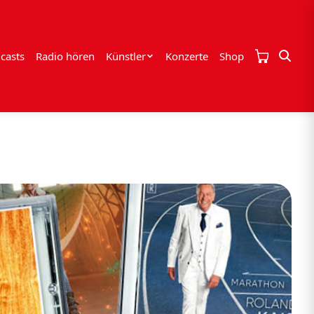
casts
Radio hören
Künstler
Konzerte
Shop