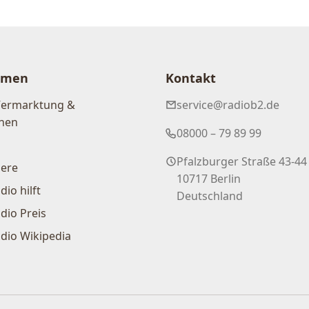
hmen
Kontakt
Vermarktung &
service@radiob2.de
nen
08000 – 79 89 99
Pfalzburger Straße 43-44
iere
10717 Berlin
dio hilft
Deutschland
dio Preis
dio Wikipedia