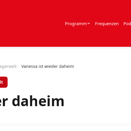
Programm
Frequenzen
Pod
lagerwelt
Vanessa ist wieder daheim
lt
er daheim