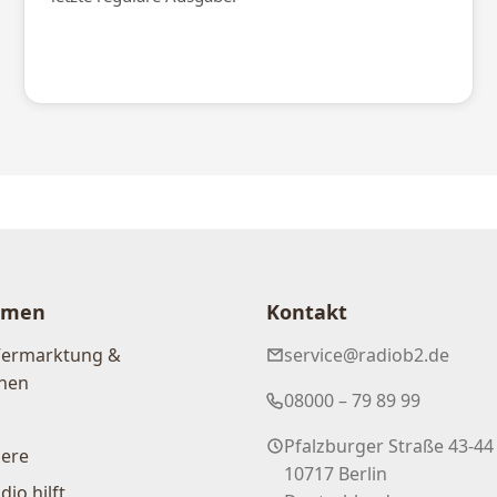
hmen
Kontakt
Vermarktung &
service@radiob2.de
nen
08000 – 79 89 99
Pfalzburger Straße 43-44
iere
10717 Berlin
dio hilft