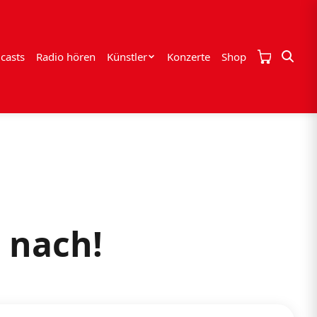
casts
Radio hören
Künstler
Konzerte
Shop
 nach!