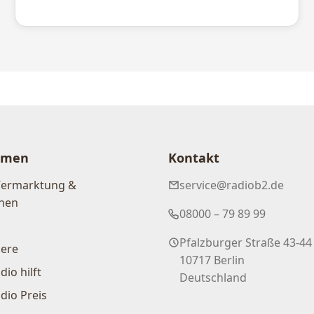
hmen
Kontakt
Vermarktung &
service@radiob2.de
nen
08000 – 79 89 99
Pfalzburger Straße 43-44
iere
10717 Berlin
dio hilft
Deutschland
dio Preis