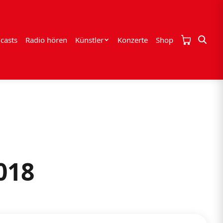
casts
Radio hören
Künstler
Konzerte
Shop
018