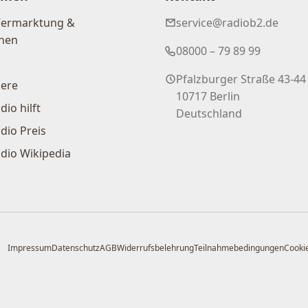
Vermarktung &
service@radiob2.de
nen
08000 – 79 89 99
Pfalzburger Straße 43-44
iere
10717 Berlin
dio hilft
Deutschland
dio Preis
dio Wikipedia
Impressum
Datenschutz
AGB
Widerrufsbelehrung
Teilnahmebedingungen
Cookie