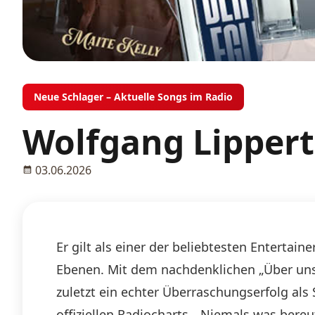
Neue Schlager – Aktuelle Songs im Radio
Wolfgang Lippert
03.06.2026
Er gilt als einer der beliebtesten Entertai
Ebenen. Mit dem nachdenklichen „Über uns
zuletzt ein echter Überraschungserfolg al
offiziellen Radiocharts. „Niemals was bere