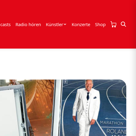
casts
Radio hören
Künstler
Konzerte
Shop