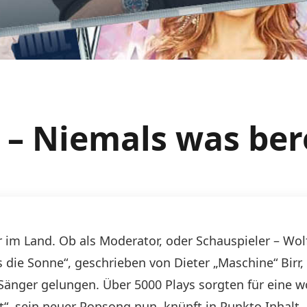
 – Niemals was ber
ner im Land. Ob als Moderator, oder Schauspieler – Wo
 die Sonne“, geschrieben von Dieter „Maschine“ Bir
s Sänger gelungen. Über 5000 Plays sorgten für eine 
ut“, sein neuer Popsong nun, knüpft in Punkto Inhalt