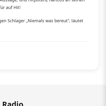
r auf Hit!
gen Schlager „Niemals was bereut“, läutet
m Radio