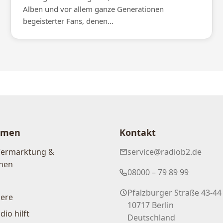
Alben und vor allem ganze Generationen
begeisterter Fans, denen...
hmen
Kontakt
Vermarktung &
service@radiob2.de
nen
08000 – 79 89 99
Pfalzburger Straße 43-44
iere
10717 Berlin
dio hilft
Deutschland