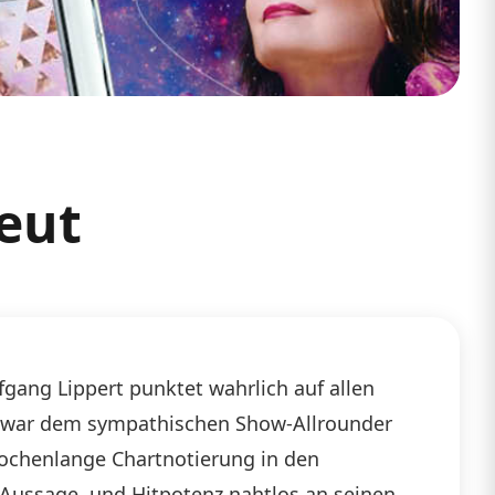
eut
lfgang Lippert punktet wahrlich auf allen
r, war dem sympathischen Show-Allrounder
wochenlange Chartnotierung in den
, Aussage, und Hitpotenz nahtlos an seinen