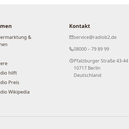
hmen
Kontakt
Vermarktung &
service@radiob2.de
nen
08000 – 79 89 99
Pfalzburger Straße 43-44
iere
10717 Berlin
dio hilft
Deutschland
dio Preis
dio Wikipedia