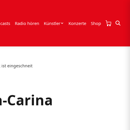
casts
Radio hören
Künstler
Konzerte
Shop
ist eingeschneit
-Carina