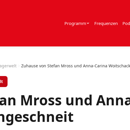
Programm
Frequenzen
Pod
lagerwelt
Zuhause von Stefan Mross und Anna-Carina Woitschack 
lt
fan Mross und Anna
ingeschneit