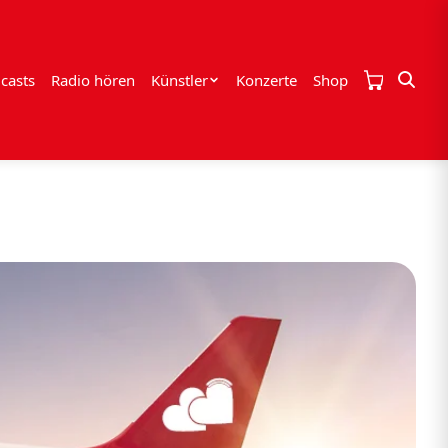
casts
Radio hören
Künstler
Konzerte
Shop