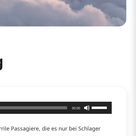
g
Pfeiltasten
00:00
Hoch/Runter
benutzen,
ile Passagiere, die es nur bei Schlager
um