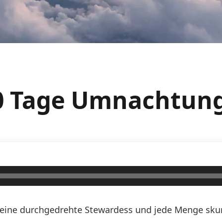
00 Tage Umnachtun
n, eine durchgedrehte Stewardess und jede Menge skurr