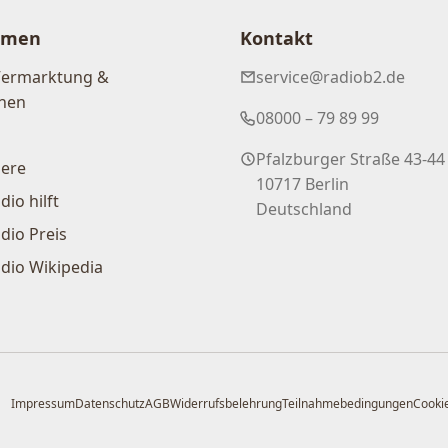
hmen
Kontakt
Vermarktung &
service@radiob2.de
nen
08000 – 79 89 99
Pfalzburger Straße 43-44
iere
10717 Berlin
dio hilft
Deutschland
dio Preis
dio Wikipedia
Impressum
Datenschutz
AGB
Widerrufsbelehrung
Teilnahmebedingungen
Cookie