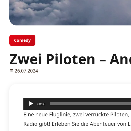
Comedy
Zwei Piloten – An
26.07.2024
Audio-
00:00
Player
Eine neue Fluglinie, zwei verrückte Pilote
Radio gibt! Erleben Sie die Abenteuer von 