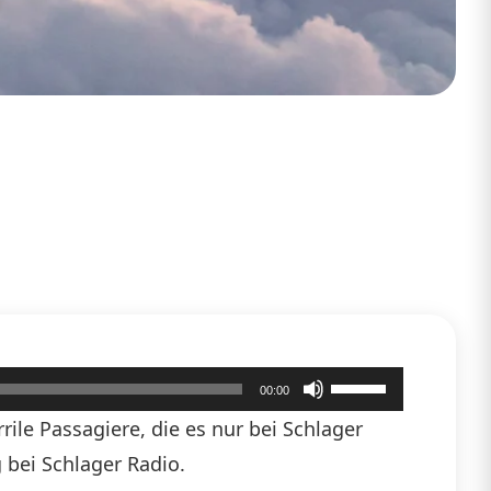
Pfeiltasten
00:00
Hoch/Runter
ile Passagiere, die es nur bei Schlager
benutzen,
 bei Schlager Radio.
um