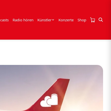
casts
Radio hören
Künstler
Konzerte
Shop