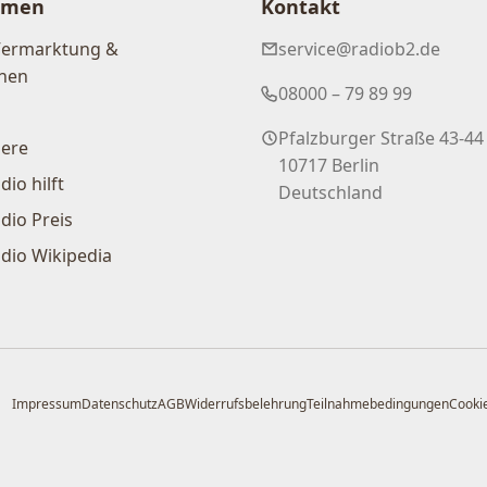
hmen
Kontakt
Vermarktung &
service@radiob2.de
nen
08000 – 79 89 99
Pfalzburger Straße 43-44
iere
10717 Berlin
dio hilft
Deutschland
dio Preis
dio Wikipedia
Impressum
Datenschutz
AGB
Widerrufsbelehrung
Teilnahmebedingungen
Cookie