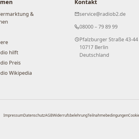
hmen
Kontakt
Vermarktung &
service@radiob2.de
nen
08000 – 79 89 99
Pfalzburger Straße 43-44
iere
10717 Berlin
dio hilft
Deutschland
dio Preis
dio Wikipedia
Impressum
Datenschutz
AGB
Widerrufsbelehrung
Teilnahmebedingungen
Cookie