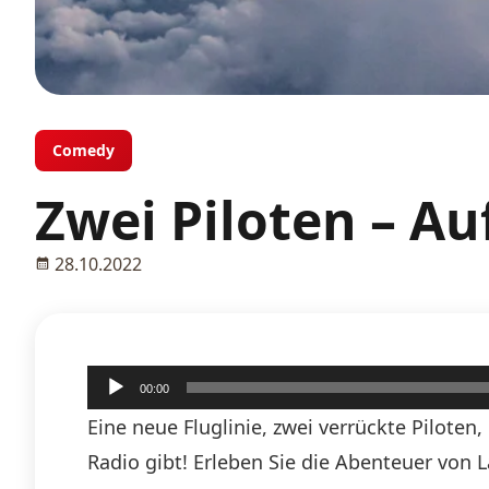
Comedy
Zwei Piloten – A
28.10.2022
Audio-
00:00
Player
Eine neue Fluglinie, zwei verrückte Pilote
Radio gibt! Erleben Sie die Abenteuer von 