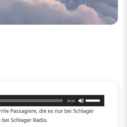
Pfeiltasten
00:00
Hoch/Runter
ile Passagiere, die es nur bei Schlager
benutzen,
 bei Schlager Radio.
um