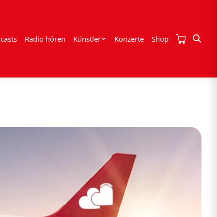
casts
Radio hören
Künstler
Konzerte
Shop