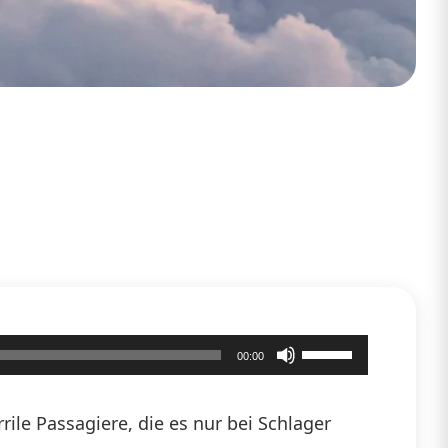
Pfeiltasten
00:00
Hoch/Runter
benutzen,
ile Passagiere, die es nur bei Schlager
um