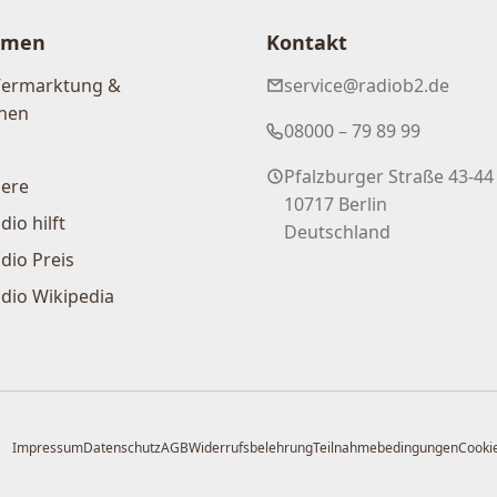
hmen
Kontakt
Vermarktung &
service@radiob2.de
nen
08000 – 79 89 99
Pfalzburger Straße 43-44
iere
10717 Berlin
dio hilft
Deutschland
dio Preis
dio Wikipedia
Impressum
Datenschutz
AGB
Widerrufsbelehrung
Teilnahmebedingungen
Cookie