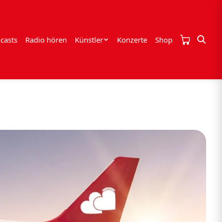
casts
Radio hören
Künstler
Konzerte
Shop