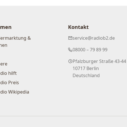
hmen
Kontakt
Vermarktung &
service@radiob2.de
nen
08000 – 79 89 99
Pfalzburger Straße 43-44
iere
10717 Berlin
dio hilft
Deutschland
dio Preis
dio Wikipedia