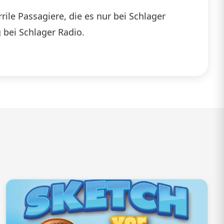
benutzen,
ile Passagiere, die es nur bei Schlager
um
 bei Schlager Radio.
die
Lautstärke
zu
regeln.