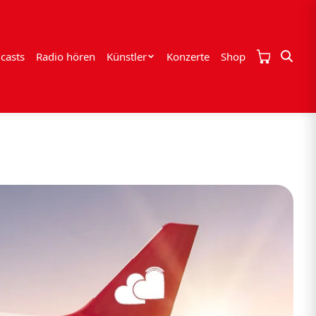
casts
Radio hören
Künstler
Konzerte
Shop