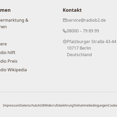
hmen
Kontakt
Vermarktung &
service@radiob2.de
nen
08000 – 79 89 99
Pfalzburger Straße 43-44
iere
10717 Berlin
dio hilft
Deutschland
dio Preis
dio Wikipedia
Impressum
Datenschutz
AGB
Widerrufsbelehrung
Teilnahmebedingungen
Cookie