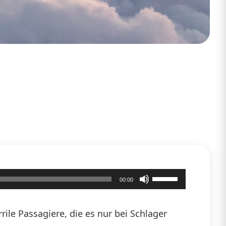
Pfeiltasten
00:00
Hoch/Runter
benutzen,
ile Passagiere, die es nur bei Schlager
um