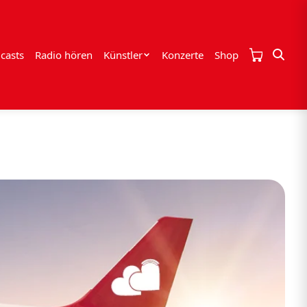
casts
Radio hören
Künstler
Konzerte
Shop