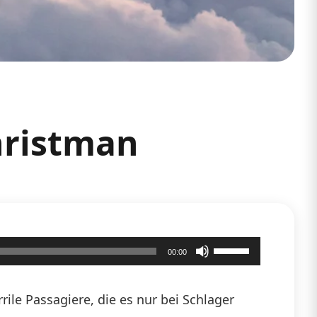
hristman
Pfeiltasten
00:00
Hoch/Runter
benutzen,
ile Passagiere, die es nur bei Schlager
um