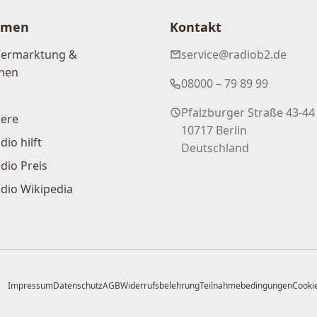
hmen
Kontakt
Vermarktung &
service@radiob2.de
nen
08000 – 79 89 99
Pfalzburger Straße 43-44
iere
10717 Berlin
dio hilft
Deutschland
dio Preis
dio Wikipedia
Impressum
Datenschutz
AGB
Widerrufsbelehrung
Teilnahmebedingungen
Cookie