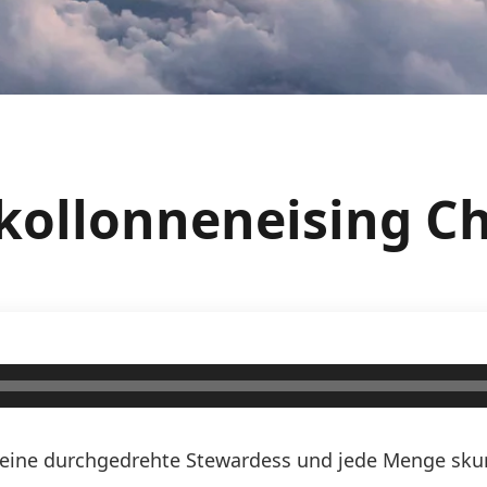
ekollonneneising C
n, eine durchgedrehte Stewardess und jede Menge skurr