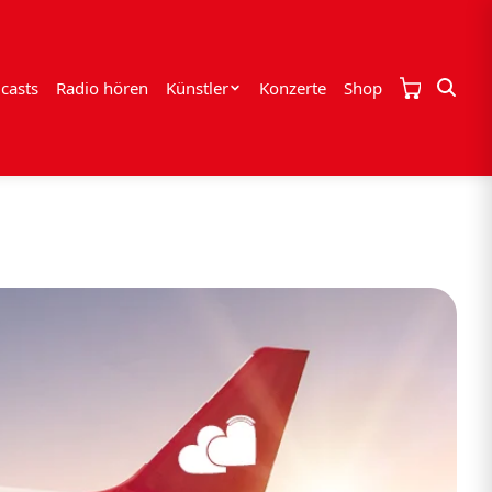
casts
Radio hören
Künstler
Konzerte
Shop