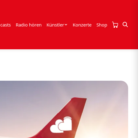
casts
Radio hören
Künstler
Konzerte
Shop