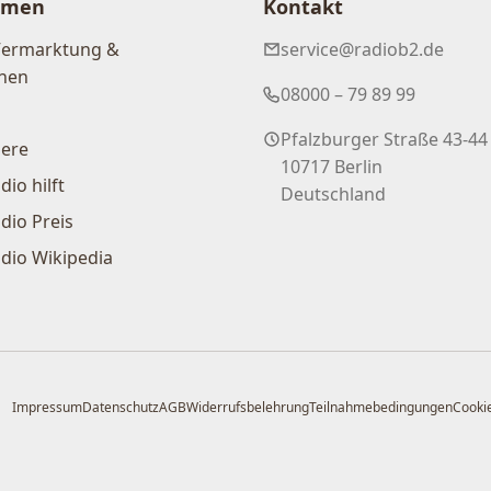
hmen
Kontakt
Vermarktung &
service@radiob2.de
nen
08000 – 79 89 99
Pfalzburger Straße 43-44
iere
10717 Berlin
dio hilft
Deutschland
dio Preis
dio Wikipedia
Impressum
Datenschutz
AGB
Widerrufsbelehrung
Teilnahmebedingungen
Cookie