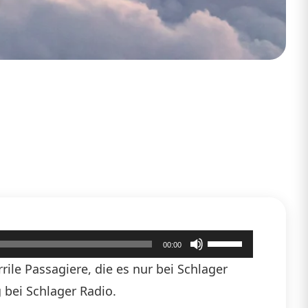
Pfeiltasten
00:00
Hoch/Runter
ile Passagiere, die es nur bei Schlager
benutzen,
 bei Schlager Radio.
um