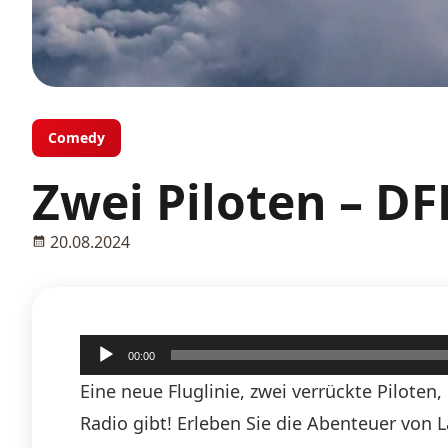
Comedy
Zwei Piloten – DF
20.08.2024
Audio-
00:00
Player
Eine neue Fluglinie, zwei verrückte Pilote
Radio gibt! Erleben Sie die Abenteuer von 