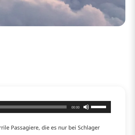
Pfeiltasten
00:00
Hoch/Runter
benutzen,
ile Passagiere, die es nur bei Schlager
um