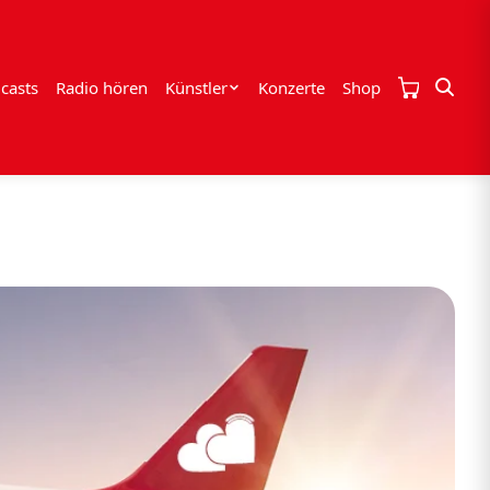
casts
Radio hören
Künstler
Konzerte
Shop