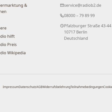
Vermarktung &
service@radiob2.de
nen
08000 – 79 89 99
Pfalzburger Straße 43-44
iere
10717 Berlin
dio hilft
Deutschland
dio Preis
dio Wikipedia
Impressum
Datenschutz
AGB
Widerrufsbelehrung
Teilnahmebedingungen
Cookie