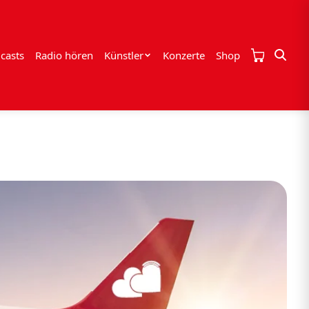
casts
Radio hören
Künstler
Konzerte
Shop