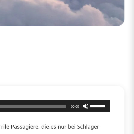
Pfeiltasten
00:00
Hoch/Runter
benutzen,
ile Passagiere, die es nur bei Schlager
um