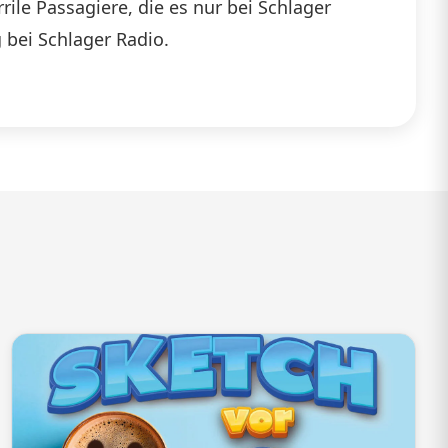
ile Passagiere, die es nur bei Schlager
die
 bei Schlager Radio.
Lautstärke
zu
regeln.