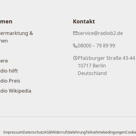
hmen
Kontakt
Vermarktung &
service@radiob2.de
nen
08000 – 79 89 99
Pfalzburger Straße 43-44
iere
10717 Berlin
dio hilft
Deutschland
dio Preis
dio Wikipedia
Impressum
Datenschutz
AGB
Widerrufsbelehrung
Teilnahmebedingungen
Cookie