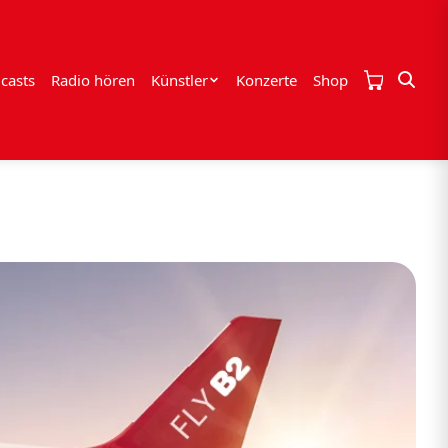
casts
Radio hören
Künstler
Konzerte
Shop