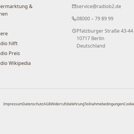
Vermarktung &
service@radiob2.de
nen
08000 – 79 89 99
Pfalzburger Straße 43-44
iere
10717 Berlin
dio hilft
Deutschland
dio Preis
dio Wikipedia
Impressum
Datenschutz
AGB
Widerrufsbelehrung
Teilnahmebedingungen
Cookie