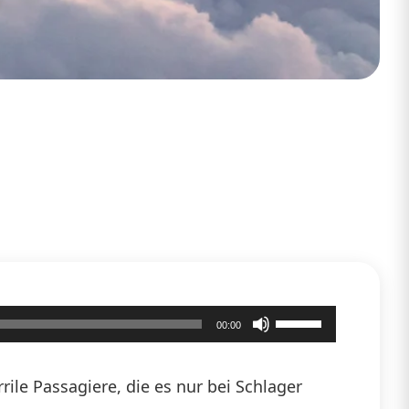
Pfeiltasten
00:00
Hoch/Runter
benutzen,
ile Passagiere, die es nur bei Schlager
um