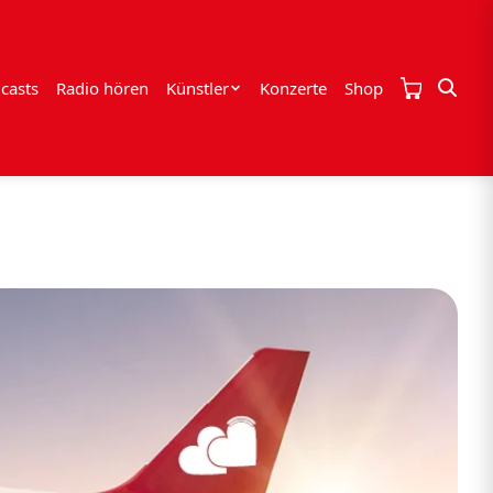
casts
Radio hören
Künstler
Konzerte
Shop