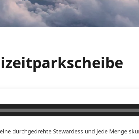
eizeitparkscheibe
n, eine durchgedrehte Stewardess und jede Menge skurr