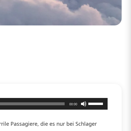
Pfeiltasten
00:00
Hoch/Runter
benutzen,
ile Passagiere, die es nur bei Schlager
um