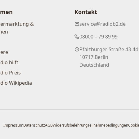
hmen
Kontakt
Vermarktung &
service@radiob2.de
nen
08000 – 79 89 99
Pfalzburger Straße 43-44
iere
10717 Berlin
dio hilft
Deutschland
dio Preis
dio Wikipedia
Impressum
Datenschutz
AGB
Widerrufsbelehrung
Teilnahmebedingungen
Cookie