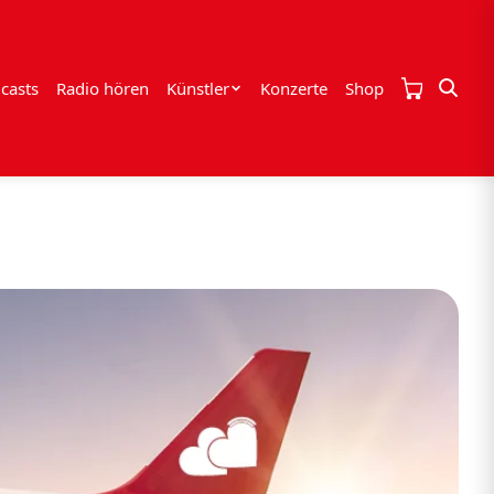
casts
Radio hören
Künstler
Konzerte
Shop