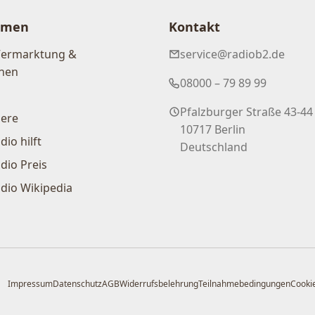
hmen
Kontakt
Vermarktung &
service@radiob2.de
nen
08000 – 79 89 99
Pfalzburger Straße 43-44
iere
10717 Berlin
dio hilft
Deutschland
dio Preis
dio Wikipedia
Impressum
Datenschutz
AGB
Widerrufsbelehrung
Teilnahmebedingungen
Cookie