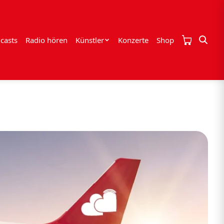
casts
Radio hören
Künstler
Konzerte
Shop