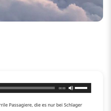
Pfeiltasten
00:00
Hoch/Runter
benutzen,
ile Passagiere, die es nur bei Schlager
um