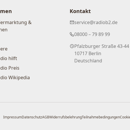
hmen
Kontakt
Vermarktung &
service@radiob2.de
nen
08000 – 79 89 99
Pfalzburger Straße 43-44
iere
10717 Berlin
dio hilft
Deutschland
dio Preis
dio Wikipedia
Impressum
Datenschutz
AGB
Widerrufsbelehrung
Teilnahmebedingungen
Cookie