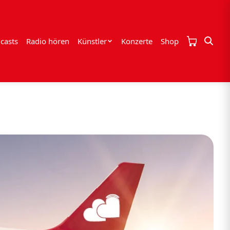
casts
Radio hören
Künstler
Konzerte
Shop