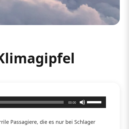
Klimagipfel
Pfeiltasten
00:00
Hoch/Runter
benutzen,
ile Passagiere, die es nur bei Schlager
um