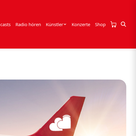
casts
Radio hören
Künstler
Konzerte
Shop