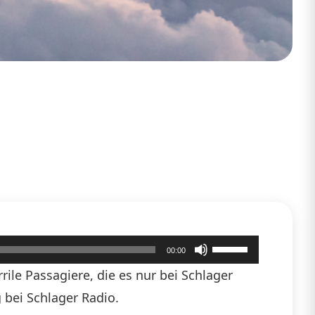
Pfeiltasten
00:00
Hoch/Runter
ile Passagiere, die es nur bei Schlager
benutzen,
 bei Schlager Radio.
um