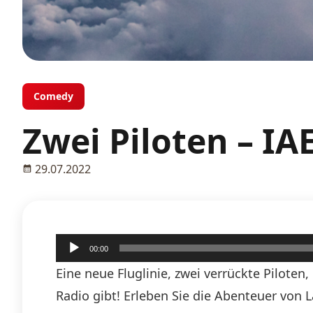
Comedy
Zwei Piloten – IA
29.07.2022
Audio-
00:00
Player
Eine neue Fluglinie, zwei verrückte Pilote
Radio gibt! Erleben Sie die Abenteuer von 