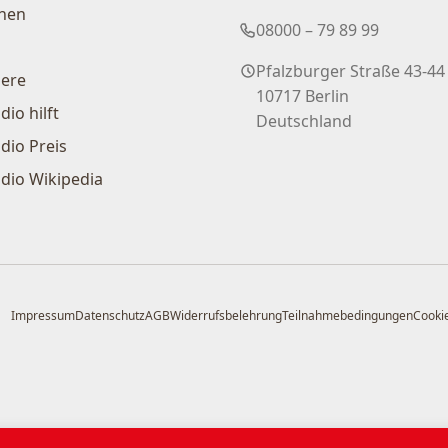
nen
08000 – 79 89 99
Pfalzburger Straße 43-44
iere
10717 Berlin
dio hilft
Deutschland
dio Preis
dio Wikipedia
Impressum
Datenschutz
AGB
Widerrufsbelehrung
Teilnahmebedingungen
Cookie