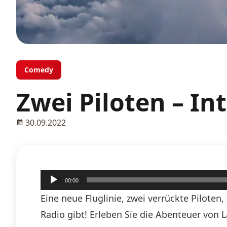
Comedy
Zwei Piloten – In
30.09.2022
Audio-
00:00
Player
Eine neue Fluglinie, zwei verrückte Pilote
Radio gibt! Erleben Sie die Abenteuer von 