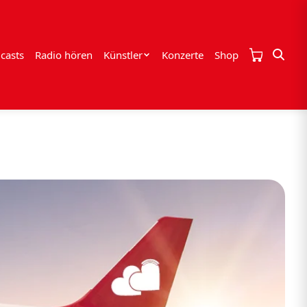
casts
Radio hören
Künstler
Konzerte
Shop