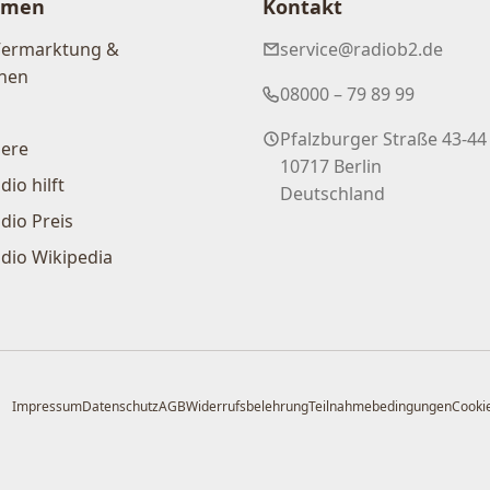
hmen
Kontakt
Vermarktung &
service@radiob2.de
nen
08000 – 79 89 99
Pfalzburger Straße 43-44
iere
10717 Berlin
dio hilft
Deutschland
dio Preis
dio Wikipedia
Impressum
Datenschutz
AGB
Widerrufsbelehrung
Teilnahmebedingungen
Cookie