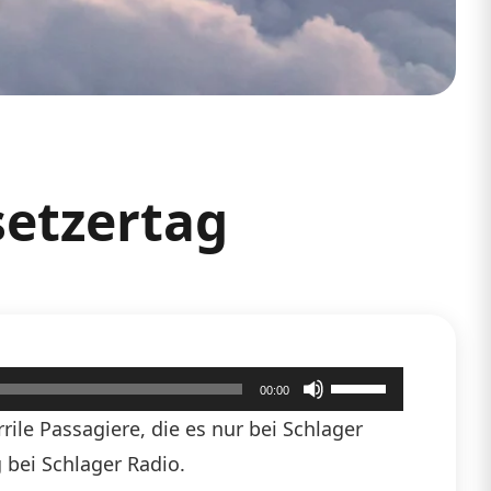
setzertag
Pfeiltasten
00:00
Hoch/Runter
ile Passagiere, die es nur bei Schlager
benutzen,
 bei Schlager Radio.
um