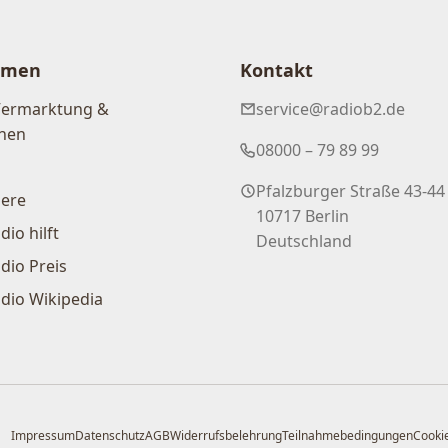
hmen
Kontakt
Vermarktung &
service@radiob2.de
nen
08000 – 79 89 99
Pfalzburger Straße 43-44
iere
10717 Berlin
dio hilft
Deutschland
dio Preis
dio Wikipedia
Impressum
Datenschutz
AGB
Widerrufsbelehrung
Teilnahmebedingungen
Cookie