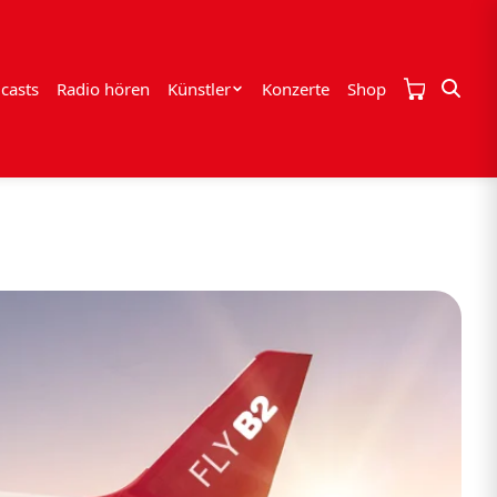
casts
Radio hören
Künstler
Konzerte
Shop