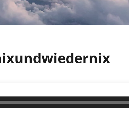
unixundwiedernix