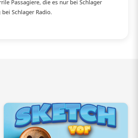
ile Passagiere, die es nur bei Schlager
die
 bei Schlager Radio.
Lautstärke
zu
regeln.