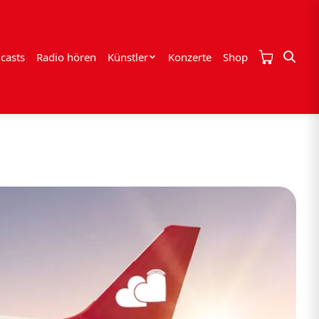
casts
Radio hören
Künstler
Konzerte
Shop