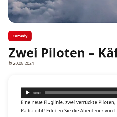
Comedy
Zwei Piloten – Kä
20.08.2024
Audio-
00:00
Player
Eine neue Fluglinie, zwei verrückte Pilote
Radio gibt! Erleben Sie die Abenteuer von 