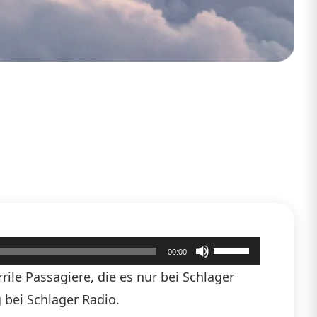
Pfeiltasten
00:00
Hoch/Runter
ile Passagiere, die es nur bei Schlager
benutzen,
 bei Schlager Radio.
um