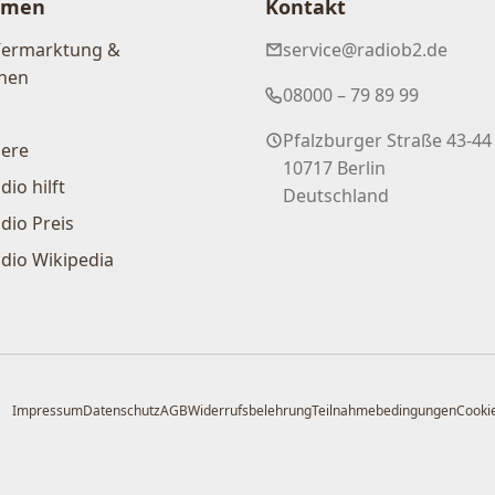
hmen
Kontakt
Vermarktung &
service@radiob2.de
nen
08000 – 79 89 99
Pfalzburger Straße 43-44
iere
10717 Berlin
dio hilft
Deutschland
dio Preis
dio Wikipedia
Impressum
Datenschutz
AGB
Widerrufsbelehrung
Teilnahmebedingungen
Cookie