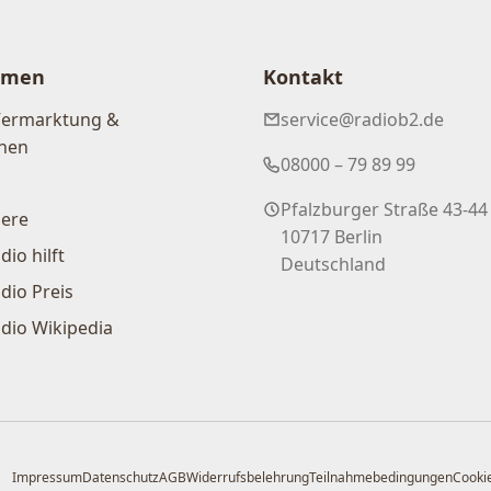
hmen
Kontakt
Vermarktung &
service@radiob2.de
nen
08000 – 79 89 99
Pfalzburger Straße 43-44
iere
10717 Berlin
dio hilft
Deutschland
dio Preis
dio Wikipedia
Impressum
Datenschutz
AGB
Widerrufsbelehrung
Teilnahmebedingungen
Cookie