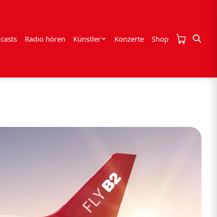
casts
Radio hören
Künstler
Konzerte
Shop