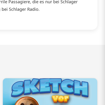
ile Passagiere, die es nur bei Schlager
die
 bei Schlager Radio.
Lautstärke
zu
regeln.