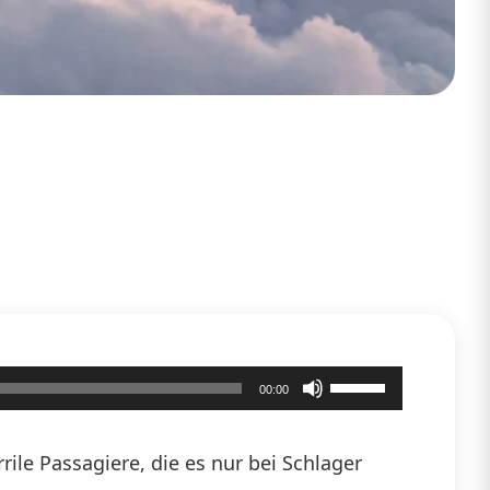
Pfeiltasten
00:00
Hoch/Runter
benutzen,
ile Passagiere, die es nur bei Schlager
um