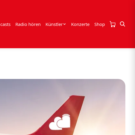
casts
Radio hören
Künstler
Konzerte
Shop