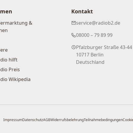
hmen
Kontakt
Vermarktung &
service@radiob2.de
nen
08000 – 79 89 99
Pfalzburger Straße 43-44
iere
10717 Berlin
dio hilft
Deutschland
dio Preis
dio Wikipedia
Impressum
Datenschutz
AGB
Widerrufsbelehrung
Teilnahmebedingungen
Cookie