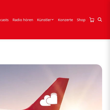
casts
Radio hören
Künstler
Konzerte
Shop