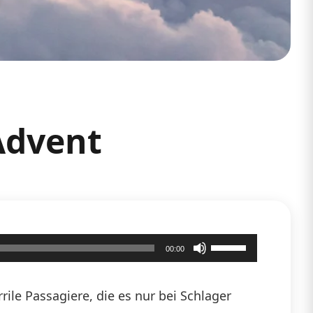
Advent
Pfeiltasten
00:00
Hoch/Runter
benutzen,
ile Passagiere, die es nur bei Schlager
um