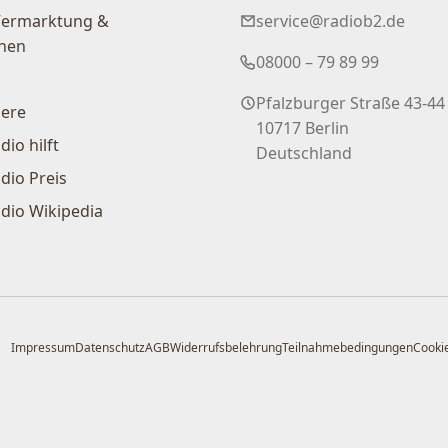
Vermarktung &
service@radiob2.de
nen
08000 – 79 89 99
Pfalzburger Straße 43-44
iere
10717 Berlin
dio hilft
Deutschland
dio Preis
dio Wikipedia
Impressum
Datenschutz
AGB
Widerrufsbelehrung
Teilnahmebedingungen
Cookie