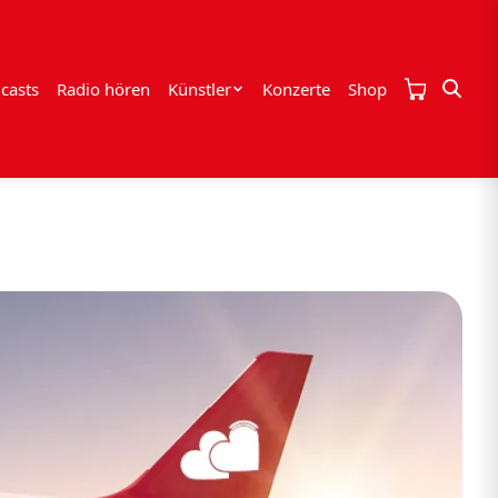
casts
Radio hören
Künstler
Konzerte
Shop