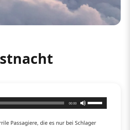
astnacht
Pfeiltasten
00:00
Hoch/Runter
benutzen,
ile Passagiere, die es nur bei Schlager
um