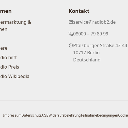
hmen
Kontakt
Vermarktung &
service@radiob2.de
nen
08000 – 79 89 99
Pfalzburger Straße 43-44
iere
10717 Berlin
dio hilft
Deutschland
dio Preis
dio Wikipedia
Impressum
Datenschutz
AGB
Widerrufsbelehrung
Teilnahmebedingungen
Cookie